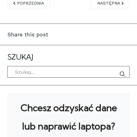
POPRZEDNIA STRONA: WYMIANA PASTY TERMOPRZEWODZĄC
NASTĘPNA STRONA
POPRZEDNIA
NASTĘPNA
Share this post
SZUKAJ
Szukaj
Chcesz odzyskać dane
lub naprawić laptopa?