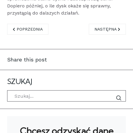
Dopiero później, o ile dysk okaże się sprawny,
przystąpią do dalszych działań.
POPRZEDNIA STRONA: ZAKŁÓCENIA NA EKRANIE LAPTOPA
NASTĘPNA STRONA
POPRZEDNIA
NASTĘPNA
Share this post
SZUKAJ
Szukaj
Chcesz odzyskać dane