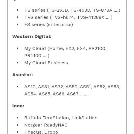
TS series (TS-253D, TS-453D, TS-873A ....)
TVS series (TVS-h674, TVS-h1288X ....)
ES series (enterprise)
Western Digital:
My Cloud (Home, EX2, EX4, PR2100,
PR4100 ....)
My Cloud Business
Asustor:
AS10, AS31, AS32, AS50, AS51, AS52, AS53,
AS54, AS65, AS66, AS67 ......
Inne:
Buffalo TeraStation, LinkStation
Netgear ReadyNAS
Thecus, Drobo