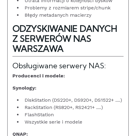
Utrata informacji o kolejności dysków
Problemy z rozmiarem stripe/chunk
Błędy metadanych macierzy
ODZYSKIWANIE DANYCH
Z SERWERÓW NAS
WARSZAWA
Obsługiwane serwery NAS:
Producenci i modele:
Synology:
DiskStation (DS220+, DS920+, DS1522+ ....)
RackStation (RS820+, RS2421+ ....)
FlashStation
Wszystkie serie i modele
QNAP: