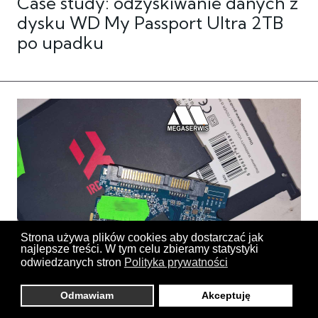
Case study: odzyskiwanie danych z
dysku WD My Passport Ultra 2TB
po upadku
Strona używa plików cookies aby dostarczać jak
najlepsze treści. W tym celu zbieramy statystyki
odwiedzanych stron
Polityka prywatności
Dysk SSD Goodram IRDM na
Odmawiam
Akceptuję
odzyskiwanie danych