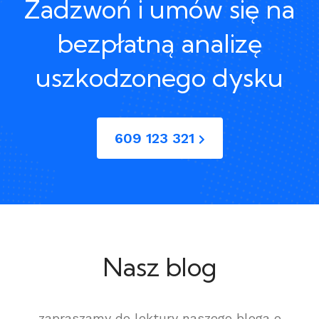
Zadzwoń i umów się na
bezpłatną analizę
uszkodzonego dysku
609 123 321
Nasz blog
zapraszamy do lektury naszego bloga o