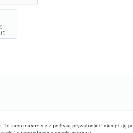
, że zapoznałem się z
polityką prywatności
i akceptuję p
ytania i ewentualnego zlecenia naprawy