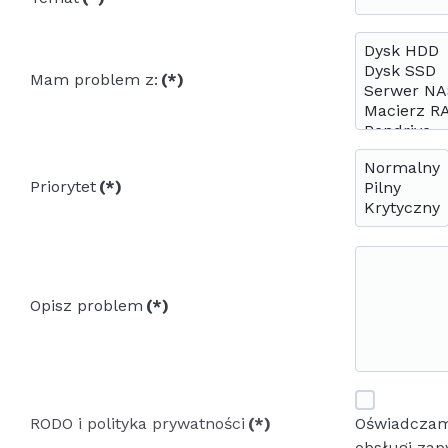
Mam problem z:
(*)
Priorytet
(*)
Opisz problem
(*)
RODO i polityka prywatności
(*)
Oświadczam
obsługi zap