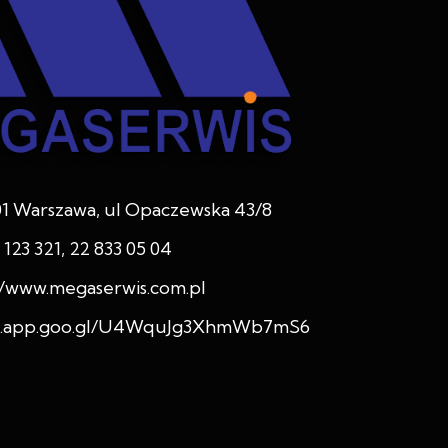
01 Warszawa, ul Opaczewska 43/8
 123 321, 22 833 05 04
//www.megaserwis.com.pl
ps.app.goo.gl/U4WquJg3XhmWb7mS6