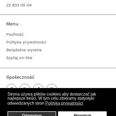
22 833 05 04
Menu
Poufność
Polityka prywatności
Bezpłatna wycena
Spytaj on-line
Społeczność
Strona używa plików cookies aby dostarczać jak
najlepsze treści. W tym celu zbieramy statystyki
odwiedzanych stron
Polityka prywatności
Odwiedza nas 80 gości oraz 0 użytkowników.
Odmawiam
Akceptuję