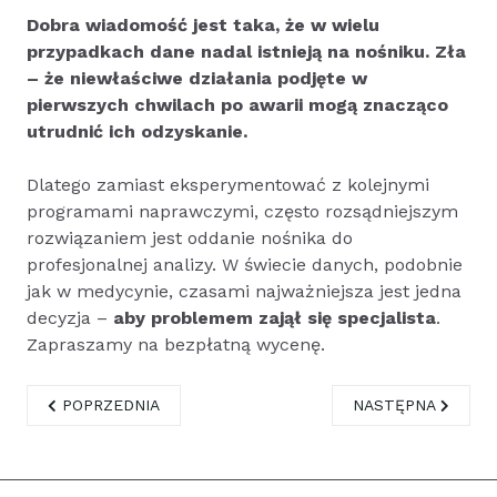
Dobra wiadomość jest taka, że w wielu
przypadkach dane nadal istnieją na nośniku. Zła
– że niewłaściwe działania podjęte w
pierwszych chwilach po awarii mogą znacząco
utrudnić ich odzyskanie.
Dlatego zamiast eksperymentować z kolejnymi
programami naprawczymi, często rozsądniejszym
rozwiązaniem jest oddanie nośnika do
profesjonalnej analizy. W świecie danych, podobnie
jak w medycynie, czasami najważniejsza jest jedna
decyzja –
aby problemem zajął się specjalista
.
Zapraszamy na bezpłatną wycenę.
POPRZEDNIA STRONA: CZŁOWIEK – NAJSŁABSZE OGNIWO
NASTĘPNA STRONA
POPRZEDNIA
NASTĘPNA