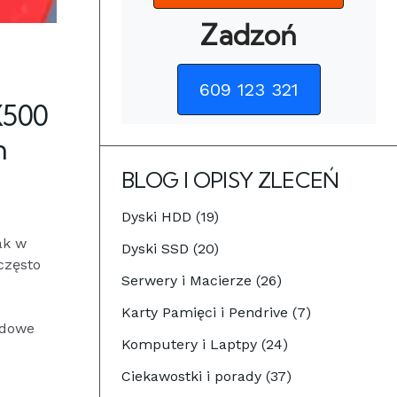
Zadzoń
609 123 321
X500
n
BLOG I OPISY ZLECEŃ
Dyski HDD (19)
ak w
Dyski SSD (20)
często
Serwery i Macierze (26)
Karty Pamięci i Pendrive (7)
rdowe
Komputery i Laptpy (24)
Ciekawostki i porady (37)