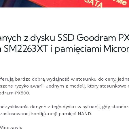
danych z dysku SSD Goodram P
on SM2263XT i pamięciami Micro
erują bardzo dobrą wydajność w stosunku do ceny, jedn
szone ryzyko awarii. Jednym z modeli, który stosunkowo 
Goodram PX500.
odzyskiwania danych z tego dysku w sytuacji, gdy standa
 zastosowanej konfiguracji pamięci NAND.
d Warszawą.