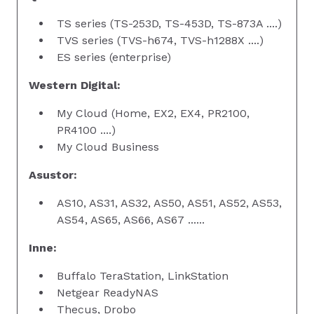
TS series (TS-253D, TS-453D, TS-873A ....)
TVS series (TVS-h674, TVS-h1288X ....)
ES series (enterprise)
Western Digital:
My Cloud (Home, EX2, EX4, PR2100,
PR4100 ....)
My Cloud Business
Asustor:
AS10, AS31, AS32, AS50, AS51, AS52, AS53,
AS54, AS65, AS66, AS67 ......
Inne:
Buffalo TeraStation, LinkStation
Netgear ReadyNAS
Thecus, Drobo