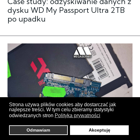
Case study: odzyskiwanie danych z
dysku WD My Passport Ultra 2TB
po upadku
Strona używa plików cookies aby dostarczać jak
najlepsze treści. W tym celu zbieramy statystyki
odwiedzanych stron
Polityka prywatności
Dysk SSD Goodram IRDM na
Odmawiam
Akceptuję
odzyskiwanie danych