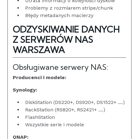
Utrata informacji o kolejności dysków
Problemy z rozmiarem stripe/chunk
Błędy metadanych macierzy
ODZYSKIWANIE DANYCH
Z SERWERÓW NAS
WARSZAWA
Obsługiwane serwery NAS:
Producenci i modele:
Synology:
DiskStation (DS220+, DS920+, DS1522+ ....)
RackStation (RS820+, RS2421+ ....)
FlashStation
Wszystkie serie i modele
QNAP: