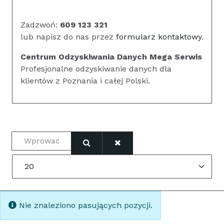
Zadzwoń:
609 123 321
lub napisz do nas przez
formularz kontaktowy
.
Centrum Odzyskiwania Danych Mega Serwis
Profesjonalne odzyskiwanie danych dla
klientów z Poznania i całej Polski.
Wprowadź fragment tytułu
Pokaż #
Informacja
Nie znaleziono pasujących pozycji.