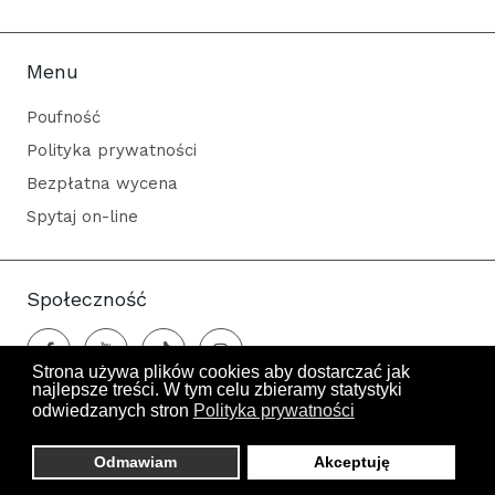
Menu
Poufność
Polityka prywatności
Bezpłatna wycena
Spytaj on-line
Społeczność
Strona używa plików cookies aby dostarczać jak
najlepsze treści. W tym celu zbieramy statystyki
odwiedzanych stron
Polityka prywatności
Odwiedza nas 443 gości oraz 0 użytkowników.
Odmawiam
Akceptuję