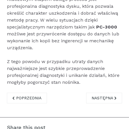
profesjonalna diagnostyka dysku, która pozwala
określić charakter uszkodzenia i dobrać właściwą
metodę pracy. W wielu sytuacjach dzięki
specjalistycznym narzędziom takim jak
PC-3000
możliwe jest przywrócenie dostępu do danych lub
wykonanie ich kopii bez ingerencji w mechanikę
urządzenia.
Z tego powodu w przypadku utraty danych
najważniejsze jest szybkie przeprowadzenie
profesjonalnej diagnostyki i unikanie działań, które
mogłyby pogorszyć stan nośnika.
POPRZEDNIA STRONA: UŻYWANE DYSKI SEAGATE EXOS X1
NASTĘPNA STRONA
POPRZEDNIA
NASTĘPNA
Share this post