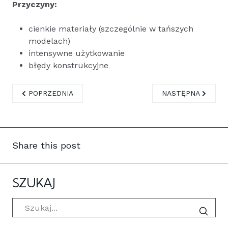
Przyczyny:
cienkie materiały (szczególnie w tańszych
modelach)
intensywne użytkowanie
błędy konstrukcyjne
POPRZEDNIA STRONA: NAPRAWA LAPTOPÓW ASUS - NAWE
NASTĘPNA STRONA
POPRZEDNIA
NASTĘPNA
Share this post
SZUKAJ
Szukaj