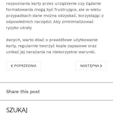
rozpoznania karty przez urządzenie czy żądanie
formatowania mogą być frustrujące, ale w wielu
przypadkach dane można odzyskać, korzystając z
odpowiednich narzędzi. Aby zminimalizować
ryzyko utraty
danych, warto dbać o prawidłowe użytkowanie
karty, regularnie tworzyć kopie zapasowe oraz
unikać jej narażania na niekorzystne warunki.
POPRZEDNIA STRONA: USZKODZONY PENDRIVE NIE ZGŁAS
NASTĘPNA STRONA
POPRZEDNIA
NASTĘPNA
Share this post
SZUKAJ