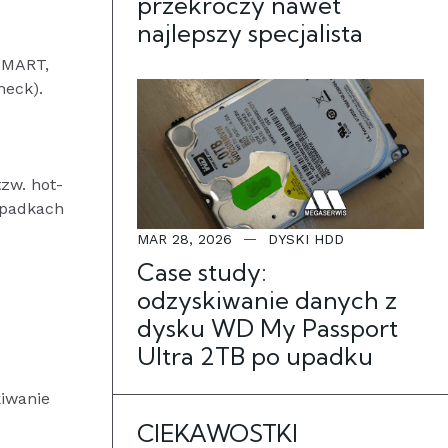
przekroczy nawet
najlepszy specjalista
SMART,
heck).
zw. hot-
ypadkach
MAR 28, 2026
DYSKI HDD
Case study:
odzyskiwanie danych z
dysku WD My Passport
Ultra 2TB po upadku
kiwanie
CIEKAWOSTKI