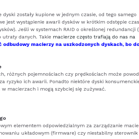
 dyski zostały kupione w jednym czasie, od tego samego
we jest wystąpienie awarii dysków w krótkim odstępie cz
 dysków). Jeśli w systemach RAID o określonej redundancji 
o utraty danych. Takie
macierze często trafiają do nas na
ć odbudowy macierzy na uszkodzonych dyskach, bo d
e
ach, różnych pojemnościach czy prędkościach może powo
a ryzyko ich awarii. Ponadto niektóre dyski konsumencki
j w macierzach i mogą szybciej się zużywać.
ego
uczowym elementem odpowiedzialnym za zarządzanie macie
ramowaniu układowym (firmware) czy niestabilny sterowni