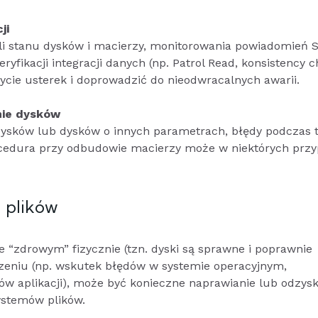
ji
li stanu dysków i macierzy, monitorowania powiadomień 
yfikacji integracji danych (np. Patrol Read, konsistency c
cie usterek i doprowadzić do nieodwracalnych awarii.
nie dysków
sków lub dysków o innych parametrach, błędy podczas t
cedura przy odbudowie macierzy może w niektórych prz
 plików
 “zdrowym” fizycznie (tzn. dyski są sprawne i poprawnie
dzeniu (np. wskutek błędów w systemie operacyjnym,
w aplikacji), może być konieczne naprawianie lub odzys
ystemów plików.