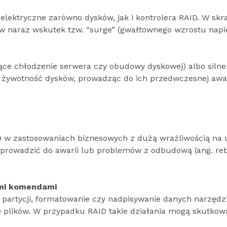
lektryczne zarówno dysków, jak i kontrolera RAID. W skr
w naraz wskutek tzw. “surge” (gwałtownego wzrostu napię
ące chłodzenie serwera czy obudowy dyskowej) albo silne
ć żywotność dysków, prowadząc do ich przedwczesnej awar
 w zastosowaniach biznesowych z dużą wrażliwością na 
prowadzić do awarii lub problemów z odbudową (ang. reb
mi komendami
y partycji, formatowanie czy nadpisywanie danych narzędz
 plików. W przypadku RAID takie działania mogą skutkow