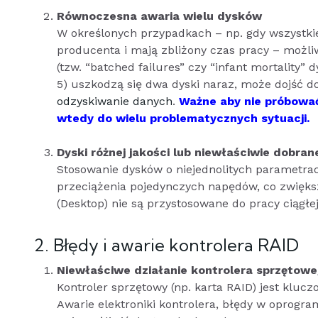
Równoczesna awaria wielu dysków
W określonych przypadkach – np. gdy wszystkie
producenta i mają zbliżony czas pracy – możli
(tzw. “batched failures” czy “infant mortality”
5) uszkodzą się dwa dyski naraz, może dojść d
odzyskiwanie danych
.
Ważne aby nie próbowa
wtedy do wielu problematycznych sytuacji.
Dyski różnej jakości lub niewłaściwie dobran
Stosowanie dysków o niejednolitych parametr
przeciążenia pojedynczych napędów, co zwiększ
(Desktop) nie są przystosowane do pracy ciągłe
2. Błędy i awarie kontrolera RAID
Niewłaściwe działanie kontrolera sprzętow
Kontroler sprzętowy (np. karta RAID) jest kl
Awarie elektroniki kontrolera, błędy w oprog