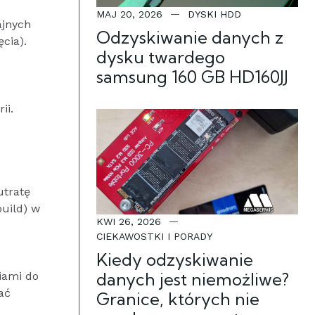
MAJ 20, 2026
DYSKI HDD
ajnych
Odzyskiwanie danych z
cia).
dysku twardego
samsung 160 GB HD160JJ
ii.
utratę
uild) w
KWI 26, 2026
CIEKAWOSTKI I PORADY
Kiedy odzyskiwanie
danych jest niemożliwe?
iami do
ać
Granice, których nie