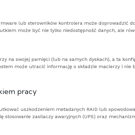
irmware lub sterowników kontrolera może doprowadzić d
utkiem może być nie tylko niedostępność danych, ale rów
rzy na swojej pamięci (lub na samych dyskach), a ta konfi
ystem może utracić informację o składzie macierzy i nie 
skiem pracy
 skutkować uszkodzeniem metadanych RAID lub spowodow
się stosowanie zasilaczy awaryjnych (UPS) oraz mechani