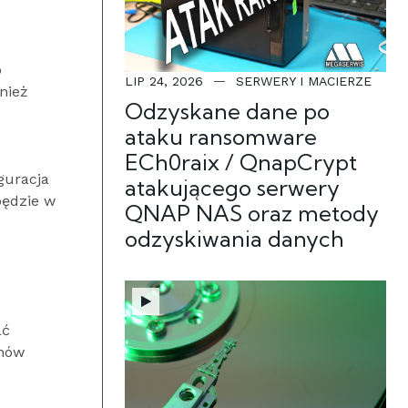
o
LIP 24, 2026
SERWERY I MACIERZE
nież
Odzyskane dane po
ataku ransomware
ECh0raix / QnapCrypt
guracja
atakującego serwery
będzie w
QNAP NAS oraz metody
odzyskiwania danych
ać
zmów