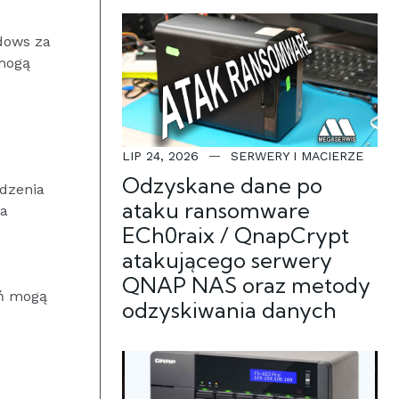
dows za
mogą
LIP 24, 2026
SERWERY I MACIERZE
Odzyskane dane po
odzenia
ataku ransomware
ia
ECh0raix / QnapCrypt
atakującego serwery
QNAP NAS oraz metody
eń mogą
odzyskiwania danych