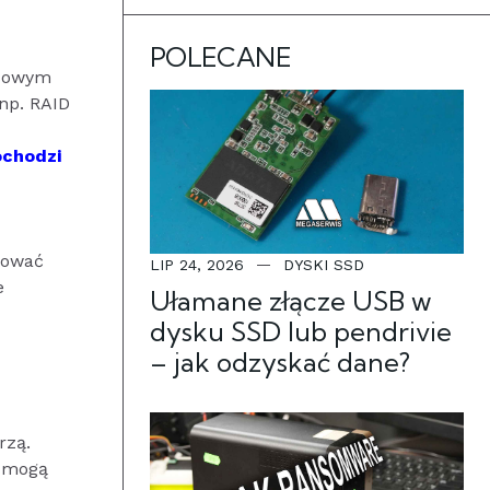
POLECANE
asowym
(np. RAID
ochodzi
dować
LIP 24, 2026
DYSKI SSD
e
Ułamane złącze USB w
dysku SSD lub pendrivie
– jak odzyskać dane?
rzą.
k mogą