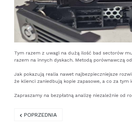
Tym razem z uwagi na dużą ilość bad sectorów mu
razem na innych dyskach. Metodą porównawczą odz
Jak pokazują realia nawet najbezpieczniejsze rozwi
że klienci zaniedbują kopie zapasowe, a co za tym i
Zapraszamy na bezpłatną analizę niezależnie od ro
POPRZEDNIA STRONA: SYNOLOGY NAS DS 4
POPRZEDNIA