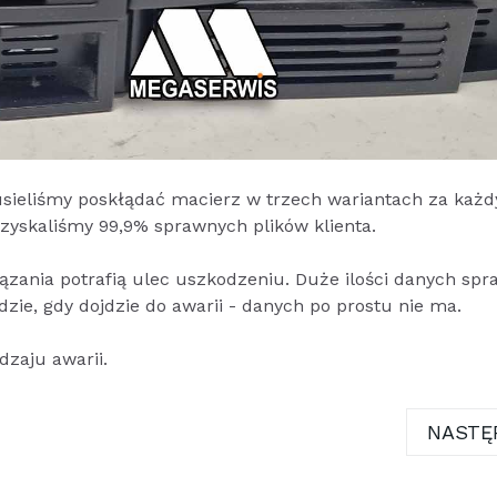
sieliśmy poskłądać macierz w trzech wariantach za każ
yskaliśmy 99,9% sprawnych plików klienta.
ązania potrafią ulec uszkodzeniu. Duże ilości danych spra
dzie, gdy dojdzie do awarii - danych po prostu nie ma.
dzaju awarii.
16J Z RAID 1 I DYSKAMI WD RED 3TB - ODZYSK 
NASTĘ
NASTĘ