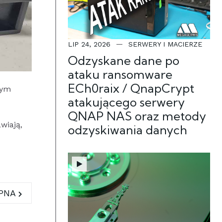
LIP 24, 2026
SERWERY I MACIERZE
Odzyskane dane po
ataku ransomware
ECh0raix / QnapCrypt
dym
atakującego serwery
QNAP NAS oraz metody
wiają,
odzyskiwania danych
DANYCH - WARSZAWA
PNA STRONA: QNAP TS433 NA ODZYSKIWANIE DAN
PNA