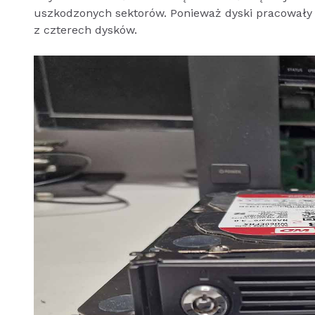
uszkodzonych sektorów. Ponieważ dyski pracowały 
z czterech dysków.