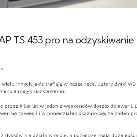
P TS 453 pro na odzyskiwanie
wa
ielu innych jakie trafiają w nasze ręce. Cztery dyski WD
mencie uległy uszkodzeniu.
 przez kilka lat w jeden z weekendów doszło do awarii. D
wer się zawiesił i w poniedziałek okazało się, że żaden p
 z dysków nie działa w ogóle, a pozostałe mają duże ilości